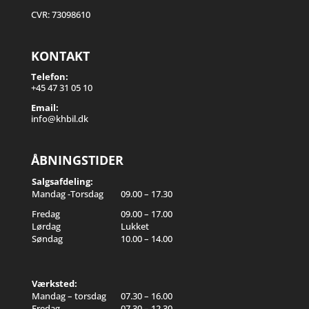
CVR: 73098610
KONTAKT
Telefon:
+45 47 31 05 10
Email:
info@khbil.dk
ÅBNINGSTIDER
Salgsafdeling:
Mandag -Torsdag
09.00 – 17.30
Fredag
09.00 – 17.00
Lørdag
Lukket
Søndag
10.00 – 14.00
Værksted:
Mandag – torsdag
07.30 – 16.00
Fredag
07.30 – 12.30